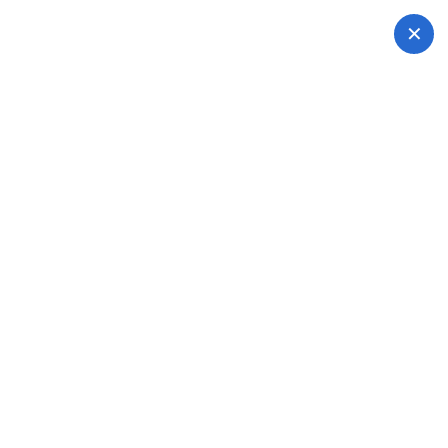
登录平台
✕
标签云列表
按标签聚合浏览相关文章
皇马后防失误次数超均值引防守效率争议