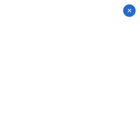
登录平台
✕
标签云列表
按标签聚合浏览相关文章
华为智能手表对比苹果，屏幕显示效果差异 - 澳门新葡